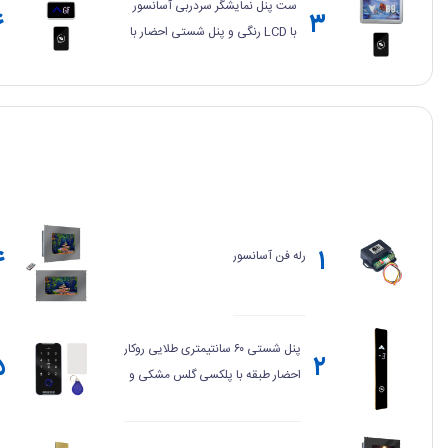
ست پنل نمایشگر سردربی آسانسور
۶
۳
با LCD رنگی و پنل شستی احضار با
کلید تاچ (لمسی) - سری AT
۴
۱
رله فن آسانسور
پنل شستی ۶۰ سانتیمتری طلایی روکار
۵
۲
احضار طبقه با پلکسی گلس مشکی و
نمایشگر سگمنت LED بزرگ سفید
۵.۵ اینچی و کلید تاچ (لمسی) -