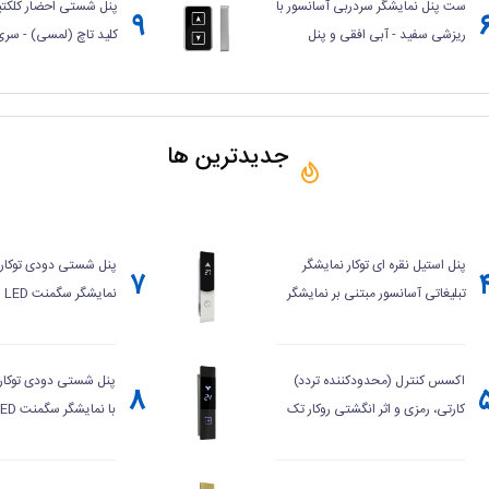
ست پنل نمایشگر سردربی آسانسور با
پنل شستی احضار کلکتیو 
۹
ریزشی سفید - آبی افقی و پنل
کلید تاچ (لمسی) - سری T
شستی احضار با کلید تاچ (لمسی) -
سری AT
جدیدترین ها
پنل استیل نقره ای توکار نمایشگر
پنل شستی دودی توکار ا
۷
تبلیغاتی آسانسور مبتنی بر نمایشگر
نم
۲۲ اینچی با قابلیت پخش ویدئو،
فشاری گرد - سری TF
موزیک و تصویر مجهز به درگاه USB
برای اتصال فلش و دارای ریموت
اکسس کنترل (محدودکننده تردد)
پنل شستی دودی توکار 
۸
کنترل IR فعال و سیستم استندبای
کارتی، رمزی و اثر انگشتی روکار تک
خروجی آسانسور
فشاری چهارگوش - سری F