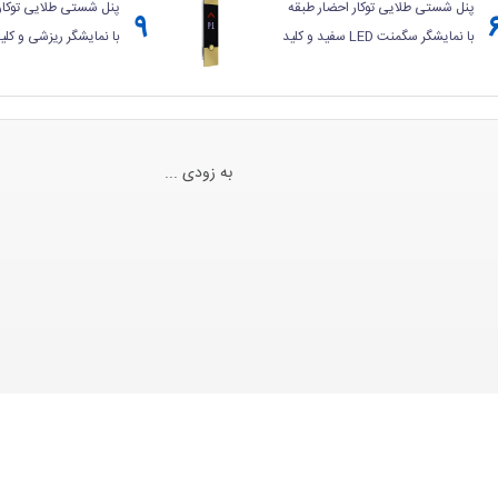
پنل شستی طلایی توکار احضار طبقه
پنل شستی طلایی توکار
۹
با نمایشگر سگمنت LED سفید و کلید
با نمایشگر ریزشی و کلی
فشاری گرد - سری TF
سری TF
به زودی ...
Powered by