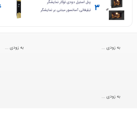
سری KT
پنل استیل دودی توکار نمایشگر
۶
۳
تبلیغاتی آسانسور مبتنی بر نمایشگر
۱۴ اینچی با قابلیت پخش ویدئو،
موزیک و تصویر مجهز به درگاه USB
برای اتصال فلش و دارای ریموت
کنترل IR فعال و سیستم استندبای
به زودی ...
به زودی ...
به زودی ...