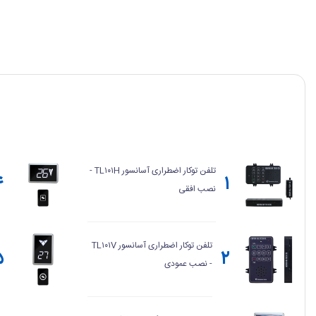
تلفن توکار اضطراری آسانسور TL۱۰۱H -
۴
۱
نصب افقی
تلفن توکار اضطراری آسانسور TL۱۰۱V
۵
۲
- نصب عمودی