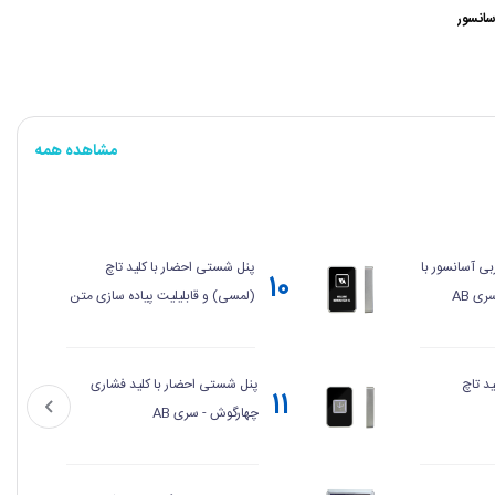
سانسور
مشاهده همه
بی آسانسور با
پنل شستی احضار با کلید تاچ
۱۰
(لمسی) و قابلیلیت پیاده سازی متن
و لگو - سری AT
د تاچ
پنل شستی احضار با کلید فشاری
۱۱
چهارگوش - سری AB