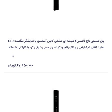
پنل شستی تاچ (لمسی) شیشه ای مشکی کابین آسانسور با نمایشگر سگمنت LED
سفید افقی ۵.۵ اینچی و تلفن تاچ و کلیدهای لمسی خازنی گرد با گارانتی ۵ ساله
۰
۶۷,۹۵۰,۰۰۰ تومان