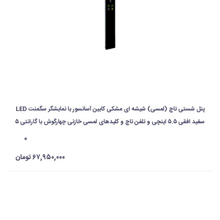
پنل شستی تاچ (لمسی) شیشه ای مشکی کابین آسانسور با نمایشگر سگمنت LED
سفید افقی ۵.۵ اینچی و تلفن تاچ و کلیدهای لمسی خازنی چهارگوش با گارانتی ۵
ساله
۰
۶۷,۹۵۰,۰۰۰ تومان