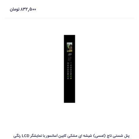
۸۳۲,۵۰۰ تومان
پنل شستی تاچ (لمسی) شیشه ای مشکی کابین آسانسور با نمایشگر LCD رنگی